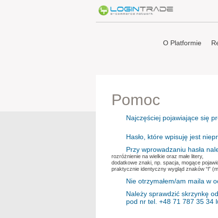
O Platformie
Re
Pomoc
Najczęściej pojawiające się p
Hasło, które wpisuję jest niep
Przy wprowadzaniu hasła nal
rozróżnienie na wielkie oraz małe litery,
dodatkowe znaki, np. spacja, mogące pojawić
praktycznie identyczny wygląd znaków “l” (małe
Nie otrzymałem/am maila w o
Należy sprawdzić skrzynkę od
pod nr tel. +48 71 787 35 34 