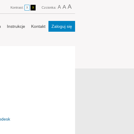
A
A
A
Kontrast:
X
X
Czcionka:
n
Instrukcje
Kontakt
Zaloguj się
lpdesk