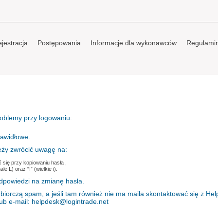
jestracja
Postępowania
Informacje dla wykonawców
Regulami
roblemy przy logowaniu:
rawidłowe.
eży zwrócić uwagę na:
 się przy kopiowaniu hasła ,
 L) oraz “I” (wielkie i).
dpowiedzi na zmianę hasła.
biorczą spam, a jeśli tam również nie ma maila skontaktować się z He
lub e-mail: helpdesk@logintrade.net