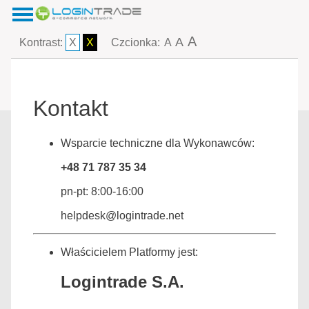
A
A
Kontrast:
X
X
Czcionka:
A
Kontakt
Wsparcie techniczne dla Wykonawców:
+48 71 787 35 34
pn-pt: 8:00-16:00
helpdesk@logintrade.net
Właścicielem Platformy jest:
Logintrade S.A.