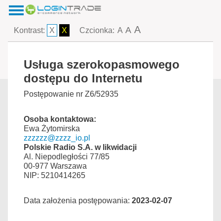
A
A
Kontrast:
X
X
Czcionka:
A
Usługa szerokopasmowego
dostępu do Internetu
Postępowanie nr Z6/52935
Osoba kontaktowa:
Ewa Żytomirska
zzzzzz@zzzz_io.pl
Polskie Radio S.A. w likwidacji
Al. Niepodległości 77/85
00-977 Warszawa
NIP: 5210414265
Data założenia postępowania:
2023-02-07