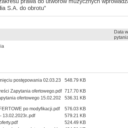
 zakresu prawa do utworów muzycznych wprowadz
a S.A. do obrotu”
Data w
pytani
ia
knięciu postępowania 02.03.23
548.79 KB
reści Zapytania ofertowego.pdf
717.70 KB
apytania ofertowego 15.02.202
536.31 KB
ERTOWE po modyfikacji.pdf
576.03 KB
3.02.2023r..pdf
579.21 KB
oferty.pdf
524.49 KB