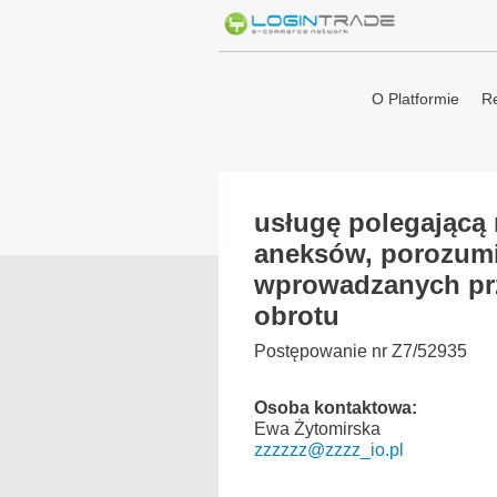
O Platformie
Re
usługę polegającą
aneksów, porozumi
wprowadzanych prz
obrotu
Postępowanie nr Z7/52935
Osoba kontaktowa:
Ewa Żytomirska
zzzzzz@zzzz_io.pl