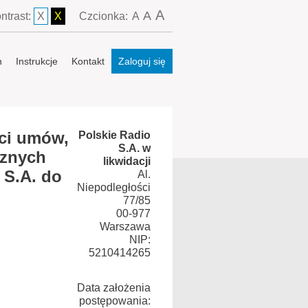
A
A
ntrast:
X
X
Czcionka:
A
n
Instrukcje
Kontakt
Zaloguj się
aci umów,
Polskie Radio
S.A. w
cznych
likwidacji
 S.A. do
Al.
Niepodległości
77/85
00-977
Warszawa
NIP:
5210414265
Data założenia
postępowania: