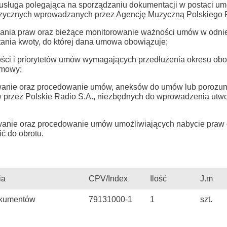
usługa polegająca na sporządzaniu dokumentacji w postaci u
ycznych wprowadzanych przez Agencję Muzyczną Polskiego Ra
wania praw oraz bieżące monitorowanie ważności umów w odnie
ania kwoty, do której dana umowa obowiązuje;
ności i priorytetów umów wymagających przedłużenia okresu ob
umowy;
wanie oraz procedowanie umów, aneksów do umów lub porozum
w przez Polskie Radio S.A., niezbędnych do wprowadzenia utwo
wanie oraz procedowanie umów umożliwiających nabycie praw 
 do obrotu.
ia
CPV/Index
Ilość
J.m
okumentów
79131000-1
1
szt.