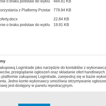
enie o braku podstaw do wyklu
484.81 KB
 korzystania z Platformy Przetar
779.94 KB
oferty.docx
22.84 KB
enie o braku podstaw do wyklu
19.91 KB
rmy
zakupową Logintrade jako narzędzie do kontaktów z wykonawca
wców, przeglądanie ogłoszeń oraz składanie ofert handlowych j
a platformie zakupowej Logintrade, zarejestruj się w bazie wy
konta. Jedno konto wykonawcy umożliwia otrzymywanie ogłosze
wej jest dostępny w panelu rejestracyjnym.