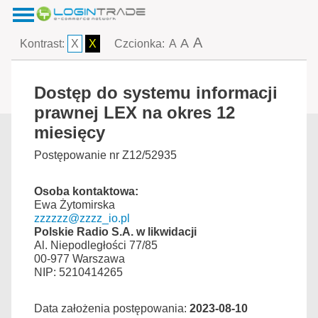
A
A
Kontrast:
X
X
Czcionka:
A
Dostęp do systemu informacji
prawnej LEX na okres 12
miesięcy
Postępowanie nr Z12/52935
Osoba kontaktowa:
Ewa Żytomirska
zzzzzz@zzzz_io.pl
Polskie Radio S.A. w likwidacji
Al. Niepodległości 77/85
00-977 Warszawa
NIP: 5210414265
Data założenia postępowania:
2023-08-10