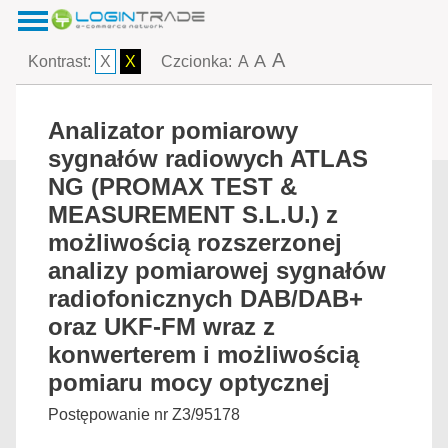
A
A
Kontrast:
X
X
Czcionka:
A
Analizator pomiarowy
sygnałów radiowych ATLAS
NG (PROMAX TEST &
MEASUREMENT S.L.U.) z
możliwością rozszerzonej
analizy pomiarowej sygnałów
radiofonicznych DAB/DAB+
oraz UKF-FM wraz z
konwerterem i możliwością
pomiaru mocy optycznej
Postępowanie nr Z3/95178