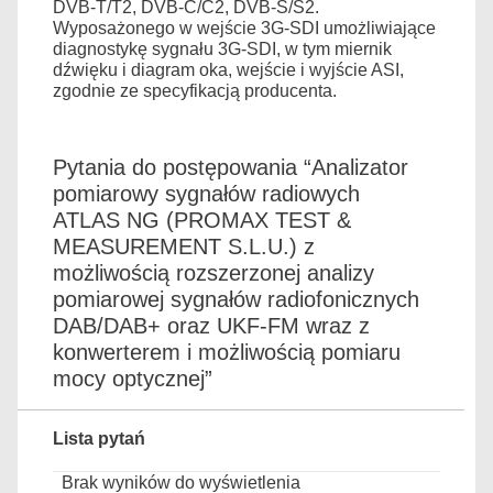
DVB-T/T2, DVB-C/C2, DVB-S/S2.
Wyposażonego w wejście 3G-SDI umożliwiające
diagnostykę sygnału 3G-SDI, w tym miernik
dźwięku i diagram oka, wejście i wyjście ASI,
zgodnie ze specyfikacją producenta.
Pytania do postępowania “Analizator
pomiarowy sygnałów radiowych
ATLAS NG (PROMAX TEST &
MEASUREMENT S.L.U.) z
możliwością rozszerzonej analizy
pomiarowej sygnałów radiofonicznych
DAB/DAB+ oraz UKF-FM wraz z
konwerterem i możliwością pomiaru
mocy optycznej”
Lista pytań
Brak wyników do wyświetlenia