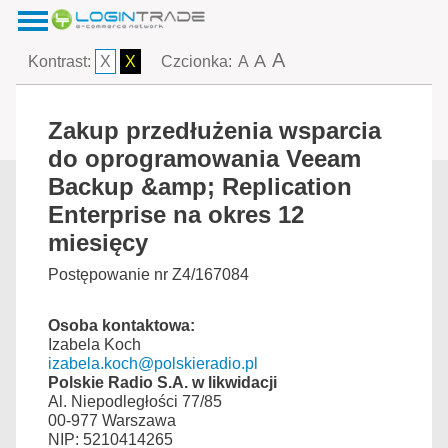
A
A
Kontrast:
X
X
Czcionka:
A
Zakup przedłużenia wsparcia
do oprogramowania Veeam
Backup &amp; Replication
Enterprise na okres 12
miesięcy
Postępowanie nr Z4/167084
Osoba kontaktowa:
Izabela Koch
izabela.koch@polskieradio.pl
Polskie Radio S.A. w likwidacji
Al. Niepodległości 77/85
00-977 Warszawa
NIP: 5210414265