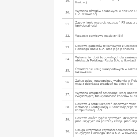
19.
likwidacji
Wymiana dźwigów osobowych w obiekcie O-
20.
S.A. w likwidacji
Zapewnienie wsparcia urządzeń F5 wraz z 
21.
funkcjonalności
22.
Wsparcie serwisowe macierzy IBM
Dostawa gadżetów reklamowych z umieszcz
23.
Polskiego Radia S.A. oraz jego jednostek
Wykonanie robót budowalnych dla zamierz
24.
obiektach Polskiego Radia S.A. w likwidacj
Świadczenie usług transportowych w zakre
25.
taksówkami
Zakup usługi outsourcingu wydruków w Polsk
26.
wraz z dzierżawą urządzeń na okres 4 lat
Wymiana urządzeń satelitarnej stacji nadawc
27.
zwiększającej funkcjonalność koderów audi
Dostawa 4 sztuk urządzeń sieciowych wraz
28.
instalacją i konfiguracją u Zamawiającego w 
komputerowej LAN.
Dostawa dwóch typów cyfrowych, dźwiękowy
29.
produkcyjnych na potrzeby emisji i produkc
Usługa utrzymania czystości pomieszczeń w
30.
studyjnych Polskiego Radia S.A. w likwidac