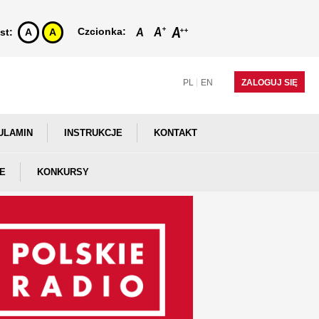
Czcionka:
st:
A
A
PL
EN
ZALOGUJ SIĘ
ULAMIN
INSTRUKCJE
KONTAKT
E
KONKURSY