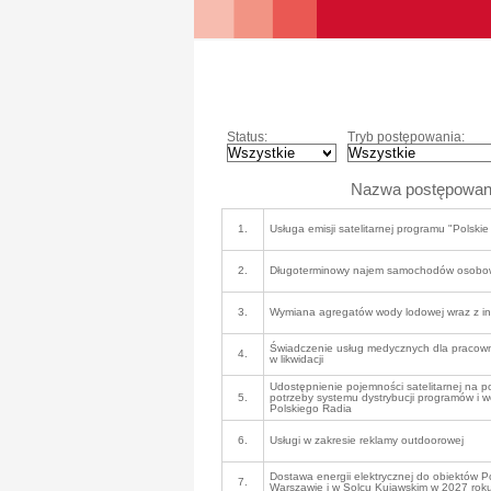
Status:
Tryb postępowania:
Nazwa postępowan
1.
Usługa emisji satelitarnej programu "Polski
2.
Długoterminowy najem samochodów osobo
3.
Wymiana agregatów wody lodowej wraz z inf
Świadczenie usług medycznych dla pracown
4.
w likwidacji
Udostępnienie pojemności satelitarnej na po
5.
potrzeby systemu dystrybucji programów i 
Polskiego Radia
6.
Usługi w zakresie reklamy outdoorowej
Dostawa energii elektrycznej do obiektów P
7.
Warszawie i w Solcu Kujawskim w 2027 rok