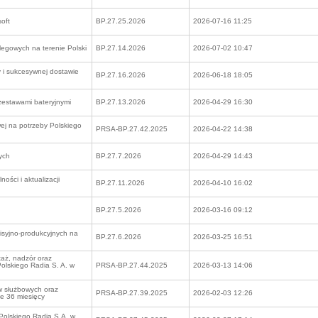
soft
BP.27.25.2026
2026-07-16 11:25
legowych na terenie Polski
BP.27.14.2026
2026-07-02 10:47
y i sukcesywnej dostawie
BP.27.16.2026
2026-06-18 18:05
zestawami bateryjnymi
BP.27.13.2026
2026-04-29 16:30
ej na potrzeby Polskiego
PRSA-BP.27.42.2025
2026-04-22 14:38
ych
BP.27.7.2026
2026-04-29 14:43
ności i aktualizacji
BP.27.11.2026
2026-04-10 16:02
BP.27.5.2026
2026-03-16 09:12
isyjno-produkcyjnych na
BP.27.6.2026
2026-03-25 16:51
aż, nadzór oraz
Polskiego Radia S. A. w
PRSA-BP.27.44.2025
2026-03-13 14:06
 służbowych oraz
PRSA-BP.27.39.2025
2026-02-03 12:26
ie 36 miesięcy
Polskiego Radia S.A. w