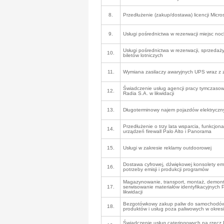
8.
Przedłużenie (zakup/dostawa) licencji Micro
9.
Usługi pośrednictwa w rezerwacji miejsc noc
Usługi pośrednictwa w rezerwacji, sprzedaż
10.
biletów lotniczych
11.
Wymiana zasilaczy awaryjnych UPS wraz z 
Świadczenie usług agencji pracy tymczasow
12.
Radia S.A. w likwidacji
13.
Długoterminowy najem pojazdów elektryczn
Przedłużenie o trzy lata wsparcia, funkcjonal
14.
urządzeń firewall Palo Alto i Panorama
15.
Usługi w zakresie reklamy outdoorowej
Dostawa cyfrowej, dźwiękowej konsolety em
16.
potrzeby emisji i produkcji programów
Magazynowanie, transport, montaż, demont
17.
serwisowanie materiałów identyfikacyjnych 
likwidacji
Bezgotówkowy zakup paliw do samochodów
18.
produktów i usług poza paliwowych w okres
Świadczenie usług cateringowych na rzecz 