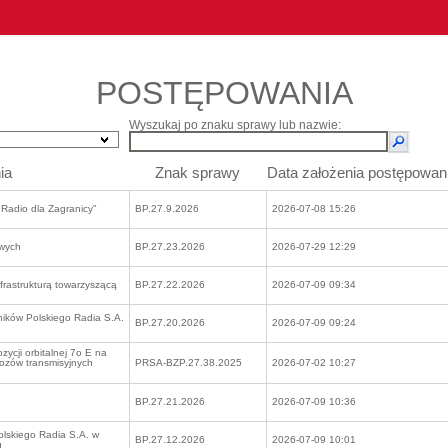
POSTĘPOWANIA
Wyszukaj po znaku sprawy lub nazwie:
ia
Znak sprawy
Data założenia postępowan
e Radio dla Zagranicy"
BP.27.9.2026
2026-07-08 15:26
wych
BP.27.23.2026
2026-07-29 12:29
rastrukturą towarzyszącą
BP.27.22.2026
2026-07-09 09:34
ików Polskiego Radia S.A.
BP.27.20.2026
2026-07-09 09:24
zycji orbitalnej 7o E na
wozów transmisyjnych
PRSA-BZP.27.38.2025
2026-07-02 10:27
BP.27.21.2026
2026-07-09 10:36
olskiego Radia S.A. w
BP.27.12.2026
2026-07-09 10:01
u