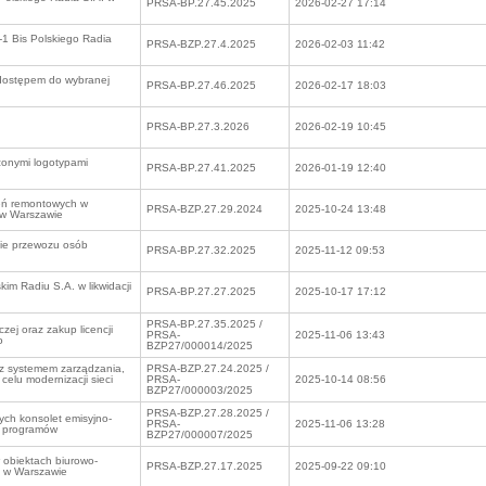
PRSA-BP.27.45.2025
2026-02-27 17:14
1 Bis Polskiego Radia
PRSA-BZP.27.4.2025
2026-02-03 11:42
dostępem do wybranej
PRSA-BP.27.46.2025
2026-02-17 18:03
PRSA-BP.27.3.2026
2026-02-19 10:45
onymi logotypami
PRSA-BP.27.41.2025
2026-01-19 12:40
eń remontowych w
PRSA-BZP.27.29.2024
2025-10-24 13:48
i w Warszawie
sie przewozu osób
PRSA-BP.27.32.2025
2025-11-12 09:53
im Radiu S.A. w likwidacji
PRSA-BP.27.27.2025
2025-10-17 17:12
PRSA-BP.27.35.2025 /
zej oraz zakup licencji
PRSA-
2025-11-06 13:43
o
BZP27/000014/2025
 z systemem zarządzania,
PRSA-BZP.27.24.2025 /
celu modernizacji sieci
PRSA-
2025-10-14 08:56
BZP27/000003/2025
PRSA-BZP.27.28.2025 /
ch konsolet emisyjno-
PRSA-
2025-11-06 13:28
ji programów
BZP27/000007/2025
 obiektach biurowo-
PRSA-BZP.27.17.2025
2025-09-22 09:10
ji w Warszawie